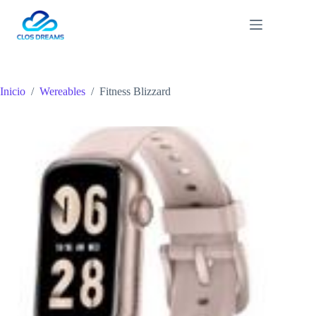
Saltar
al
contenido
Inicio
/
Wereables
/
Fitness Blizzard