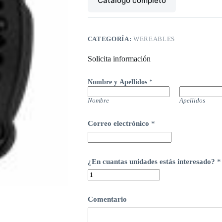
Catálogo completo
CATEGORÍA:
WEREABLES
Solicita información
Nombre y Apellidos
*
Nombre
Apellidos
Correo electrónico
*
¿En cuantas unidades estás interesado?
*
Comentario