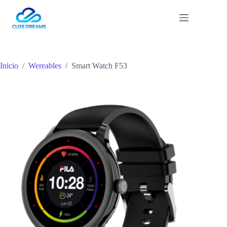
Saltar
al
contenido
Inicio
/
Wereables
/
Smart Watch F53