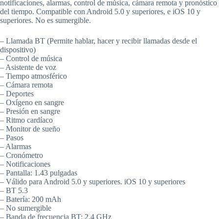
notificaciones, alarmas, control de música, cámara remota y pronóstico
del tiempo. Compatible con Android 5.0 y superiores, e iOS 10 y
superiores. No es sumergible.
– Llamada BT (Permite hablar, hacer y recibir llamadas desde el
dispositivo)
– Control de música
– Asistente de voz
– Tiempo atmosférico
– Cámara remota
– Deportes
– Oxígeno en sangre
– Presión en sangre
– Ritmo cardíaco
– Monitor de sueño
– Pasos
– Alarmas
– Cronómetro
– Notificaciones
– Pantalla: 1.43 pulgadas
– Válido para Android 5.0 y superiores. iOS 10 y superiores
– BT 5.3
– Batería: 200 mAh
– No sumergible
– Banda de frecuencia BT: 2.4 GHz