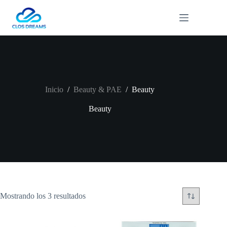
Saltar
al
contenido
Inicio
/
Beauty & PAE
/
Beauty
Beauty
Mostrando los 3 resultados