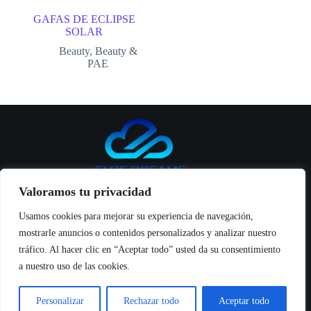
GAFAS DE ECLIPSE
SOLAR
Beauty
,
Beauty &
PAE
Valoramos tu privacidad
Usamos cookies para mejorar su experiencia de navegación,
mostrarle anuncios o contenidos personalizados y analizar nuestro
Inicio
tráfico. Al hacer clic en “Aceptar todo” usted da su consentimiento
Productos
a nuestro uso de las cookies.
Seguridad y manuales
Noticias
Sobre Nosotros
Personalizar
Rechazar todo
Aceptar todo