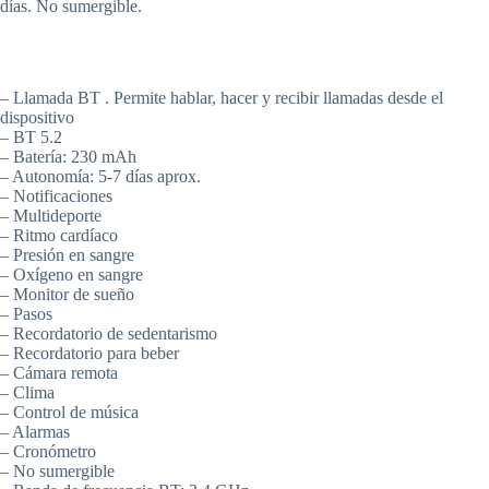
días. No sumergible.
– Llamada BT . Permite hablar, hacer y recibir llamadas desde el
dispositivo
– BT 5.2
– Batería: 230 mAh
– Autonomía: 5-7 días aprox.
– Notificaciones
– Multideporte
– Ritmo cardíaco
– Presión en sangre
– Oxígeno en sangre
– Monitor de sueño
– Pasos
– Recordatorio de sedentarismo
– Recordatorio para beber
– Cámara remota
– Clima
– Control de música
– Alarmas
– Cronómetro
– No sumergible