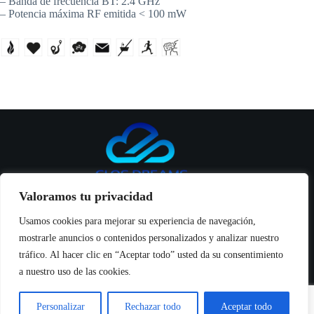
– Banda de frecuencia BT: 2.4 GHz
– Potencia máxima RF emitida < 100 mW
Valoramos tu privacidad
Usamos cookies para mejorar su experiencia de navegación,
mostrarle anuncios o contenidos personalizados y analizar nuestro
Inicio
tráfico. Al hacer clic en “Aceptar todo” usted da su consentimiento
Productos
a nuestro uso de las cookies.
Seguridad y manuales
Noticias
Sobre Nosotros
Personalizar
Rechazar todo
Aceptar todo