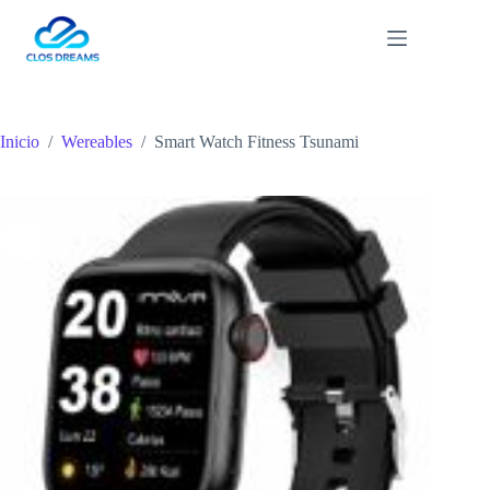
Saltar
al
contenido
Inicio
/
Wereables
/
Smart Watch Fitness Tsunami