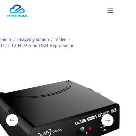
Saltar
al
contenido
Inicio
/
Imagen y sonido
/
Video
/
TDT T2 HD Orion USB Reproductor