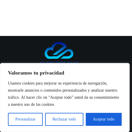
Valoramos tu privacidad
Usamos cookies para mejorar su experiencia de navegación,
mostrarle anuncios o contenidos personalizados y analizar nuestro
Inicio
tráfico. Al hacer clic en “Aceptar todo” usted da su consentimiento
Productos
a nuestro uso de las cookies.
Seguridad y manuales
Noticias
Sobre Nosotros
Personalizar
Rechazar todo
Aceptar todo
Contáctanos
Copyright © 2026 - Creado por Progreso Web S.L.