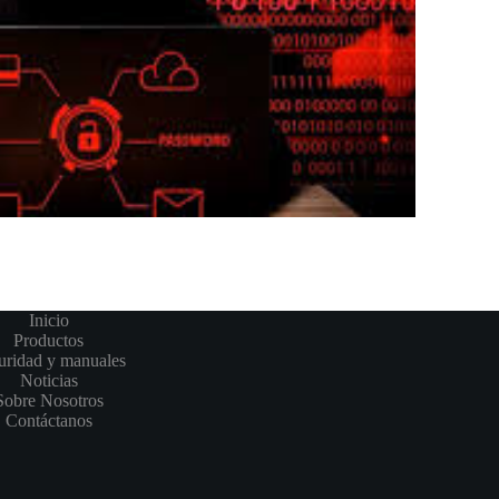
Inicio
Productos
uridad y manuales
Noticias
Sobre Nosotros
Contáctanos