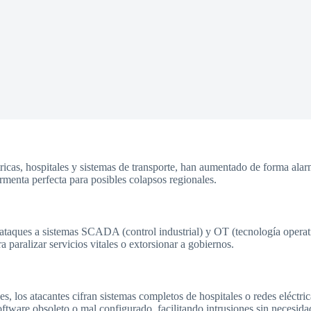
ctricas, hospitales y sistemas de transporte, han aumentado de forma alar
ormenta perfecta para posibles colapsos regionales.
 ataques a sistemas SCADA (control industrial) y OT (tecnología operat
paralizar servicios vitales o extorsionar a gobiernos.
es, los atacantes cifran sistemas completos de hospitales o redes eléctri
ftware obsoleto o mal configurado, facilitando intrusiones sin necesid