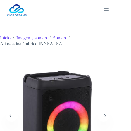
Saltar
al
contenido
Inicio
/
Imagen y sonido
/
Sonido
/
Altavoz inalámbrico INNSALSA