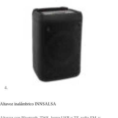
Altavoz inalámbrico INNSALSA
Altavoz con Bluetooth, TWS, lector USB y TF, radio FM, y