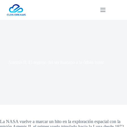
Saltar
al
contenido
Artemis II: El regreso del ser humano a la órbita lunar
La NASA vuelve a marcar un hito en la exploración espacial con la
misión Artemis II, el primer vuelo tripulado hacia la Luna desde 1972.