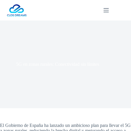
Saltar
al
contenido
5G en zonas rurales: Conectividad sin límites
El Gobierno de España ha lanzado un ambicioso plan para llevar el 5G
a zonas rurales, reduciendo la brecha digital y mejorando el acceso a